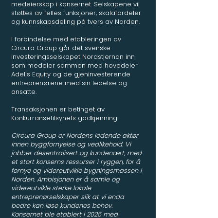
medeierskap i konsernet. Selskapene vil
støttes av felles funksjoner, skalafordeler
og kunnskapsdeling på tvers av Norden.
I forbindelse med etableringen av
Circura Group går det svenske
investeringsselskapet Nordstjernan inn
som medeier sammen med hovedeier
Adelis Equity og de gjeninvesterende
entreprenørene med sin ledelse og
ansatte.
Transaksjonen er betinget av
Konkurransetilsynets godkjenning.
Circura Group er Nordens ledende aktør
innen byggfornyelse og vedlikehold. Vi
jobber desentralisert og kundenært, med
et stort konserns ressurser i ryggen, for å
fornye og videreutvikle bygningsmassen i
Norden. Ambisjonen er å samle og
videreutvikle sterke lokale
entreprenørselskaper slik at vi enda
bedre kan løse kundenes behov.
Konsernet ble etablert i 2025 med