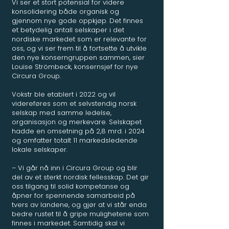
Vi ser et stort potensial for videre
konsolidering både organisk og
gjennom nye gode oppkjøp. Det finnes
et betydelig antall selskaper i det
nordiske markedet som er relevante for
oss, og vi ser frem til å fortsette å utvikle
den nye konserngruppen sammen, sier
Louise Strömbeck, konsernsjef for nye
Circura Group.
Vokstr ble etablert i 2022 og vil
videreføres som et selvstendig norsk
selskap med samme ledelse,
organisasjon og merkevare. Selskapet
hadde en omsetning på 2,8 mrd. i 2024
og omfatter totalt 11 markedsledende
lokale selskaper.
– Vi går nå inn i Circura Group og blir
del av et sterkt nordisk fellesskap. Det gir
oss tilgang til solid kompetanse og
åpner for spennende samarbeid på
tvers av landene, og gjør at vi står enda
bedre rustet til å gripe mulighetene som
finnes i markedet. Samtidig skal vi