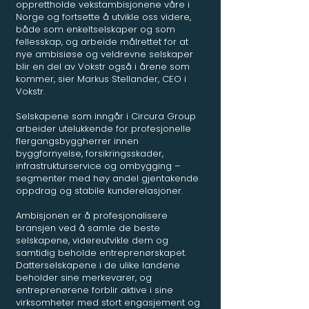
opprettholde vekstambisjonene våre i
Norge og fortsette å utvikle oss videre,
både som enkeltselskaper og som
fellesskap, og arbeide målrettet for at
nye ambisiøse og veldrevne selskaper
blir en del av Vokstr også i årene som
kommer, sier Markus Stellander, CEO i
Vokstr.
Selskapene som inngår i Circura Group
arbeider utelukkende for profesjonelle
flergangsbyggherrer innen
byggfornyelse, forsikringsskader,
infrastrukturservice og ombygging –
segmenter med høy andel gjentakende
oppdrag og stabile kunderelasjoner.
Ambisjonen er å profesjonalisere
bransjen ved å samle de beste
selskapene, videreutvikle dem og
samtidig beholde entreprenørskapet.
Datterselskapene i de ulike landene
beholder sine merkevarer, og
entreprenørene forblir aktive i sine
virksomheter med stort engasjement og