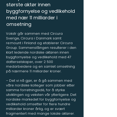
største aktør innen
byggfornyelse og vedlikehold
med nær 11 milliarder i
omsetning
Vokstr går sammen med Circura
Sverige, Circura i Danmark samt
re:mount i Finland og etablerer Circura
Group. Sammenslåingen resulterer i den
klart ledende nordiske aktøren innen
byggfornyelse og vedlikehold med 47
datterselskaper, over 2 500
medarbeidere og en samlet omsetning
på nærmere 11 milliarder kroner.
– Det vi nå gjør, er å gå sammen med
våre nordiske kolleger som jobber etter
samme forretningsidé, for å styrke
utviklingen og veksten vår ytterligere. Det
nordiske markedet for byggfornyelse og
vedlikehold omsetter for flere hundre
milliarder kroner årlig, og er svært
fragmentert med mange lokale aktører.