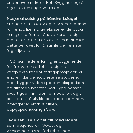
underleverandører. Rett Bygg har også
eget blikkenslagerverksted.
Nasjonal satsing på håndverksfaget
Strengere miljøkrav og et økende behov
for rehabilitering av eksisterende bygg
har gjort erfarne håndverkere stadig
mer ettertraktet. For Vokstr understreker
dette behovet for å samle de fremste
fagmiljøene.
- Vår samlede erfaring er avgjørende
for å levere kvalitet i stadig mer
komplekse rehabiliteringsprosjekter. Vi
endrer ikke de etablerte selskapene,
men bygger videre på den ekspertisen
de allerede besitter. Rett Bygg passer
svært godt inn i denne modellen, og vi
ser frem til å utvikle selskapet sammen,
poengterer Markus Nilsen,
oppkjøpsansvarlig i Vokstr.
Ledelsen i selskapet blir med videre
som aksjonærer i Vokstr, og
virksomheten skal fortsette under