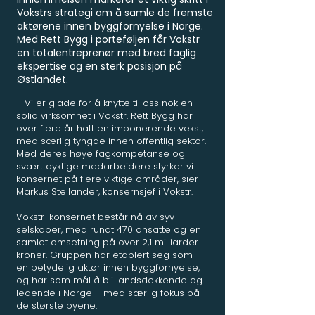
Vokstrs strategi om å samle de fremste
aktørene innen byggfornyelse i Norge.
Med Rett Bygg i porteføljen får Vokstr
en totalentreprenør med bred faglig
ekspertise og en sterk posisjon på
Østlandet.
– Vi er glade for å knytte til oss nok en
solid virksomhet i Vokstr. Rett Bygg har
over flere år hatt en imponerende vekst,
med særlig tyngde innen offentlig sektor.
Med deres høye fagkompetanse og
svært dyktige medarbeidere styrker vi
konsernet på flere viktige områder, sier
Markus Stellander, konsernsjef i Vokstr.
Vokstr-konsernet består nå av syv
selskaper, med rundt 470 ansatte og en
samlet omsetning på over 2,1 milliarder
kroner. Gruppen har etablert seg som
en betydelig aktør innen byggfornyelse,
og har som mål å bli landsdekkende og
ledende i Norge – med særlig fokus på
de største byene.