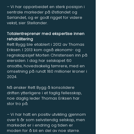
– Vi har opparbeidet en sterk posisjon i
sentrale markeder på Østlandet og
Sørlandet, og er godt rigget for videre
vekst, sier Stellander.
Totalentreprenør med ekspertise innen
rehabilitering
Rett Bygg ble etablert i 2012 av Thomas
Eriksen. I 2013 kom også økonomi- og
regnskapssjef Morten Christensen inn på
eiersiden. I dag har selskapet 60
ansatte, hovedsakelig tømrere, med en
omsetning på rundt 180 millioner kroner i
2024.
Nå ønsker Rett Bygg å konsolidere
driften ytterligere i et faglig fellesskap,
noe daglig leder Thomas Eriksen har
stor tro på.
– Vi har hatt en positiv utvikling gjennom
over ti år som selvstendig selskap, men
markedet er i endring og tiden er
moden for å bli en del av noe større.