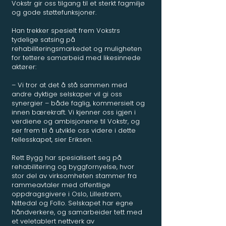
Vokstr gir oss tilgang til et sterkt fagmiljø
og gode støttefunksjoner.
Han trekker spesielt frem Vokstrs
tydelige satsing på
rehabiliteringsmarkedet og muligheten
for tettere samarbeid med likesinnede
aktører:
– Vi tror at det å stå sammen med
andre dyktige selskaper vil gi oss
synergier – både faglig, kommersielt og
innen bærekraft. Vi kjenner oss igjen i
verdiene og ambisjonene til Vokstr, og
ser frem til å utvikle oss videre i dette
fellesskapet, sier Eriksen.
Rett Bygg har spesialisert seg på
rehabilitering og byggfornyelse, hvor
stor del av virksomheten stammer fra
rammeavtaler med offentlige
oppdragsgivere i Oslo, Lillestrøm,
Nittedal og Follo. Selskapet har egne
håndverkere, og samarbeider tett med
et veletablert nettverk av