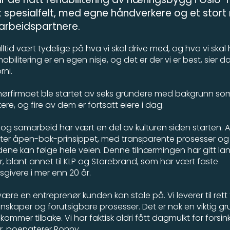
t spesialfelt, med egne håndverkere og et stort
rbeidspartnere.
alltid vært tydelige på hva vi skal drive med, og hva vi skal
abilitering er en egen nisje, og det er der vi er best, sier d
rni.
nørfirmaet ble startet av seks gründere med bakgrunn so
re, og fire av dem er fortsatt eiere i dag.
og samarbeid har vært en del av kulturen siden starten. A
tter åpen-bok-prinsippet, med transparente prosesser og
ene kan følge hele veien. Denne tilnærmingen har gitt la
r, blant annet til KLP og Storebrand, som har vært faste
givere i mer enn 20 år.
 være en entreprenør kunden kan stole på. Vi leverer til rett
skaper og forutsigbare prosesser. Det er nok en viktig grun
ommer tilbake. Vi har faktisk aldri fått dagmulkt for forsi
r, poengterer Ronny.