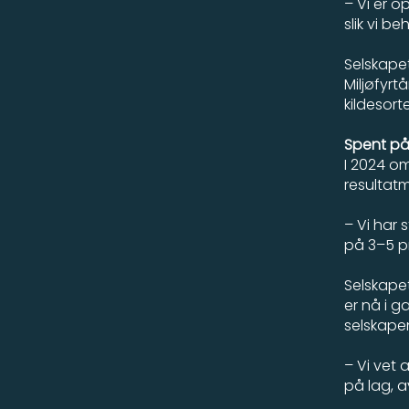
– Vi er o
slik vi be
Selskapet
Miljøfyrt
kildesort
Spent på
I 2024 om
resultat
– Vi har 
på 3–5 pr
Selskape
er nå i 
selskapen
– Vi vet a
på lag, a