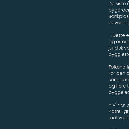
De siste 
bygårder
Bankplass
bevaring
– Dette 
og erfar
juridisk
bygg ett
Folkene f
For den 
som danne
og flere 
byggeled
– Vi har 
klatre i 
motivasj