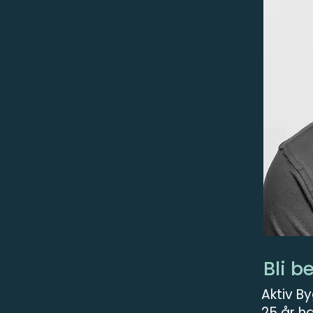
Bli b
Aktiv B
25 år h