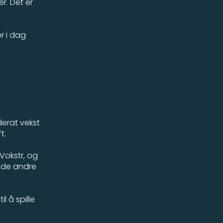
r. Det er
r i dag
derat vekst
t.
Vokstr, og
v de andre
il å spille