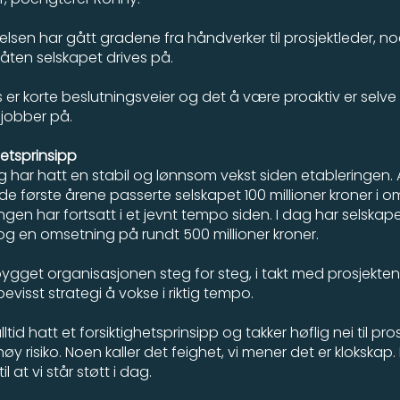
edelsen har gått gradene fra håndverker til prosjektleder, 
åten selskapet drives på.
 er korte beslutningsveier og det å være proaktiv er selve 
 jobber på.
hetsprinsipp
g har hatt en stabil og lønnsom vekst siden etableringen. A
de første årene passerte selskapet 100 millioner kroner i o
ingen har fortsatt i et jevnt tempo siden. I dag har selskape
og en omsetning på rundt 500 millioner kroner.
bygget organisasjonen steg for steg, i takt med prosjekten
evisst strategi å vokse i riktig tempo.
lltid hatt et forsiktighetsprinsipp og takker høflig nei til pro
øy risiko. Noen kaller det feighet, vi mener det er klokskap.
l at vi står støtt i dag.