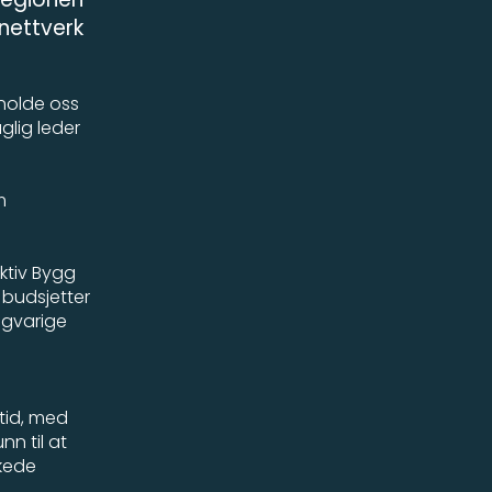
 nettverk
 holde oss
aglig leder
m
ktiv Bygg
 budsjetter
ngvarige
 tid, med
n til at
nkede