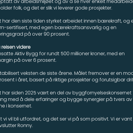
pptatt av arbeidsmiljøet og av å se hver enkelt medarbeide
holder folk, og det er slik vi leverer gode prosjekter.
 har den siste tiden styrket arbeidet innen bærekraft, og e
årn-sertifisert, med egen bærekraftsansvarlig og en
eringsgrad på over 90 prosent.
 reisen videre
satte Aktiv Bygg for rundt 500 millioner kroner, med en
margin på over 6 prosent.
stabilisert veksten de siste årene. Målet fremover er en mo
osent i året, basert på riktige prosjekter og forutsigbar drif
t har siden 2025 vært en del av byggfornyelseskonsernet 
gang med å dele erfaringer og bygge synergier på tvers a
e i konsernet.
t vi vil bli utfordret, og det ser vi på som positivt. Vi er vant t
vslutter Ronny.