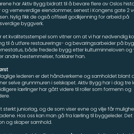
årene har Aktiv Bygg bidratt til å bevare flere av Oslos histo
 og verneverdige eiendommer, senest i Kongens gate 2 
en. Nylig fikk de også offisiell godkjenning for arbeid på
sverdige byggverk.
er et kvalitetsstempel som vitner om at vi har nødvendig
ing til å utføre restaurerings- og bevaringsarbeider på b
 vernestatus, både fredede bygg etter kulturminneloven og
er andre bestemmelser, forklarer han.
ørst
daglige lederen er det håndverkerne og samholdet blant 
r selve grunnmuren i selskapet. Aktiv Bygg har i dag tre l
tidligere lærlinger har gått videre til roller som formenn og
ere.
et sterkt juniorlag, og de som viser evne og vilje får mulighet
gradene. Hos oss kan man gå fra lærling til byggeleder. Det 
on og skaper samhold.