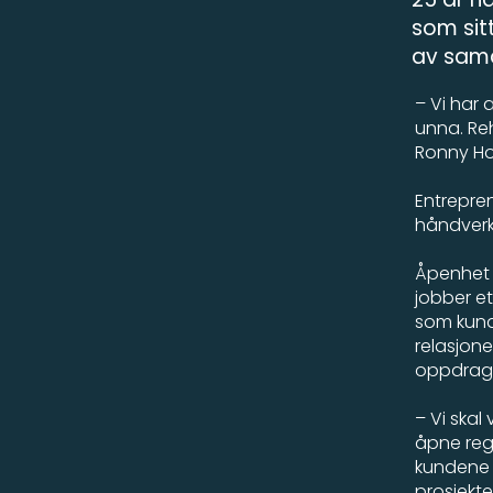
som sit
av sama
– Vi har 
unna. Reh
Ronny Ho
Entrepre
håndverke
Åpenhet 
jobber e
som kund
relasjone
oppdrags
– Vi skal
åpne regn
kundene k
prosjekte