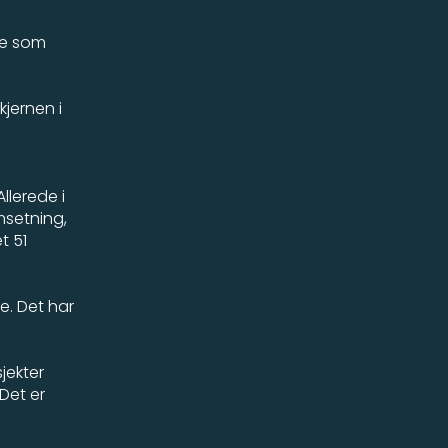
noe som
kjernen i
llerede i
msetning,
t 51
e. Det har
sjekter
 Det er