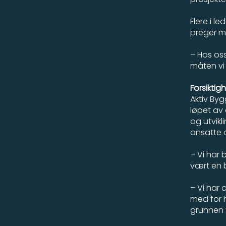
Flere i l
preger m
– Hos oss
måten vi
Forsiktig
Aktiv Byg
løpet av 
og utvikl
ansatte 
– Vi har 
vært en b
– Vi har a
med for h
grunnen ti