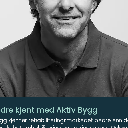
edre kjent med Aktiv Bygg
ygg kjenner rehabiliteringsmarkedet bedre enn de 
ar de hatt rehabilitering av næringsbygg i Oslo