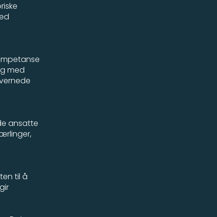
riske
ved
 kompetanse
ygg med
 vernede
de ansatte
ærlinger,
en til å
gir